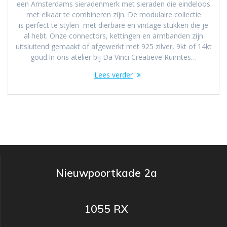
een Amsterdams sieradenmerk met sieraden die eindeloos
met elkaar te combineren zijn. De modulaire collectie
is perfect te stylen met dierbare en vintage stukken die je
al hebt. Onze connectors, kettingen en armbanden zijn
uitsluitend gemaakt of afgewerkt met 925 zilver, 9kt of 14kt
goud.In ons atelier bij Da Vinci Creatieve Ruimtes…
Lees verder
Nieuwpoortkade 2a
1055 RX