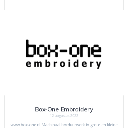
Box-One Embroidery
12 augustus 2022
www.box-one.nl Machinaal borduurwerk in grote en kleine