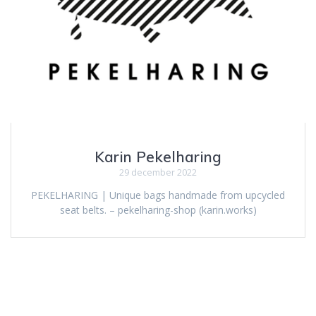
Karin Pekelharing
29 december 2022
PEKELHARING | Unique bags handmade from upcycled
seat belts. – pekelharing-shop (karin.works)