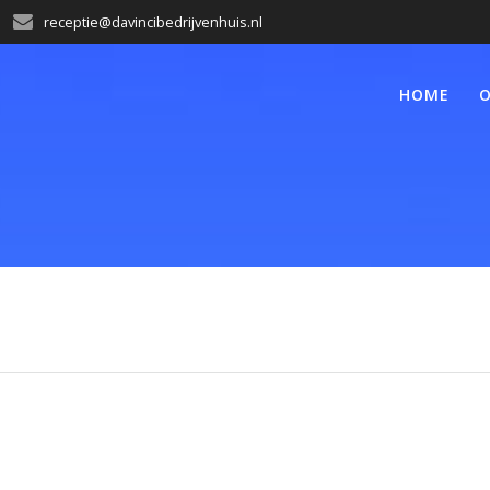
receptie@davincibedrijvenhuis.nl
HOME
O
s