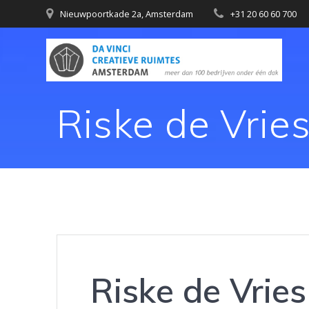
Nieuwpoortkade 2a, Amsterdam
+31 20 60 60 700
Riske de Vrie
Riske de Vries