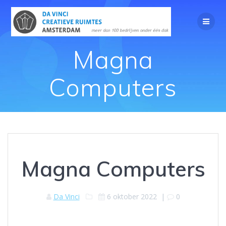
Magna
Computers
Magna Computers
Da Vinci
6 oktober 2022
|
0