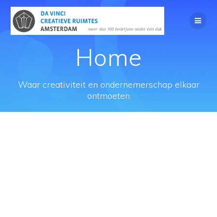
Home
Waar creativiteit en ondernemerschap elkaar
ontmoeten